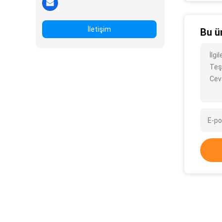
İletişim
Bu ü
İlgi
Teş
Cev