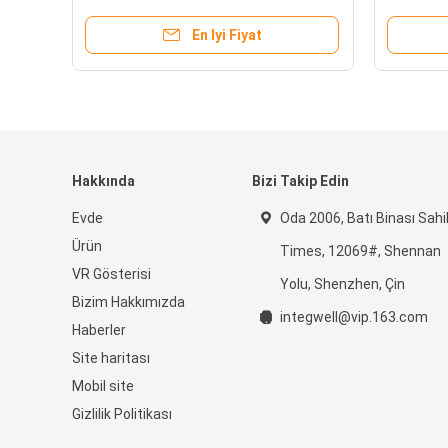
En Iyi Fiyat
Hakkında
Bizi Takip Edin
Evde
Oda 2006, Batı Binası Sahi
Ürün
Times, 12069#, Shennan
VR Gösterisi
Yolu, Shenzhen, Çin
Bizim Hakkımızda
integwell@vip.163.com
Haberler
Site haritası
Mobil site
Gizlilik Politikası