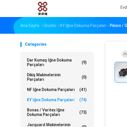
Ev
Ana Sayfa
Ürünler
KY Iğne Dokuma Parçaları
Pinion / 
Catagories
Dar Kumaş Iğne Dokuma
(9)
Parçaları
Dikiş Makinelerinin
(0)
Parçaları
NF Iğne Dokuma Parçaları
(41)
KY Iğne Dokuma Parçaları
(74)
Bonas / Varitex Iğne
(73)
Dokuma Parçaları
Jacquard Makinelerinin