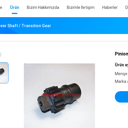
de
Ürün
Bizim Hakkımızda
Bizimle İletişim
Haberler
D
Gear Shaft / Transition Gear
Pinion
Ürün ay
Menşe 
Marka a