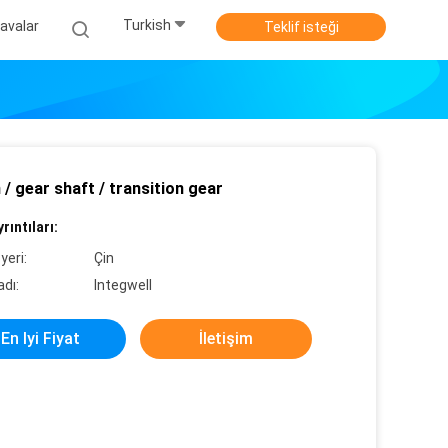
Turkish
avalar
Teklif isteği
 / gear shaft / transition gear
rıntıları:
yeri:
Çin
dı:
Integwell
En Iyi Fiyat
İletişim