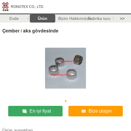
RONGTEX CO., LTD.
Evde
Ürün
Bizim Hakkımızda
Fabrika turu
>>
Çember / aks gövdesinde
En iyi fiyat
Bize ulaşın
Ürün ayrıntıları